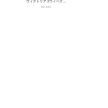
ヴィクトリア 2ウィーク(Victoria 2Week)《Marron》マロン[6枚入り]
¥2,420