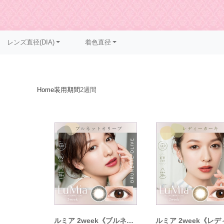
レンズ直径(DIA)
着色直径
Home
装用期間
2週間
ルミア 2week《ブルネットオリーブ》/ LuMia 2week《BRUNETTE OLIVE》[6枚入り]