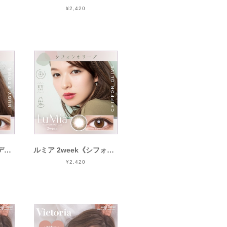
¥2,420
ルミア 2week《ヌーディーブラウン》/ LuMia 2week《NUDY BROWN》[6枚入り]
ルミア 2week《シフォンオリーブ》/ LuMia 2week《CHIFFON OLIVE》[6枚入り]
¥2,420