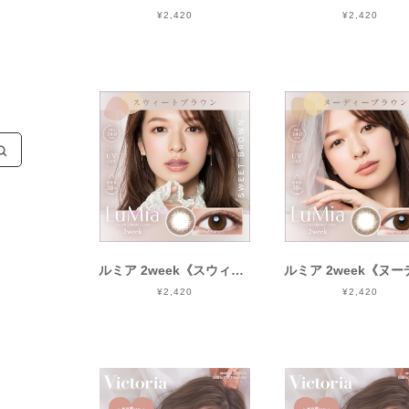
¥2,420
¥2,420
検
索
す
る
ルミア 2week《スウィートブラウン》/ LuMia 2week《SWEET BROWN》[6枚入り]
¥2,420
¥2,420