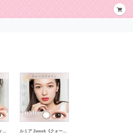
ルミア 2week《レディーカーキ》/ LuMia 2week《LADY KHAKI》[6枚入り]
ルミア 2week《クォーツブラウン》/ LuMia 2week《QUARTZBROWN》[6枚入り]