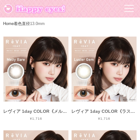
Home
着色直径
13.0mm
レヴィア 1day COLOR《メルティベア》/ Revia 1day color《Melty Bare》[10枚入り]
レヴィア 1day COLOR《ラスタージェム》/ Revia 1day color《Luster Gem》[10枚入り]
¥1,716
¥1,716