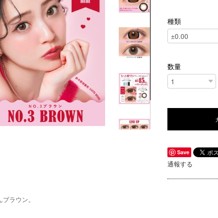
種類
数量
Save
通報する
んブラウン。