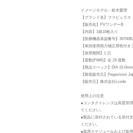
イメージモデル：鈴木愛理
【ブランド名】ファビュラス
【販売名】PVワンデーB
【内容】1箱10枚入り
【医療機器承認番号】30700BZI
【単回使用視力補正用色付き
【使用期間】1 日
【度数(PWR)】全 29 度数
【商品スペック】DIA 15.0mm/
【製造販売元】Pegavision J
【販売元】株式会社Lcode
使用上の注意
●コンタクトレンズは高度管
てください。
●製品に添付されている添付
ください。
●装用スケジュールおよび装