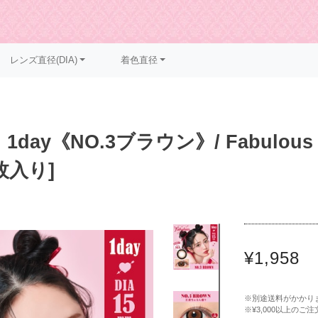
レンズ直径(DIA)
着色直径
day《NO.3ブラウン》/ Fabulous 1
枚入り]
¥1,958
※別途送料がかかり
※¥3,000以上の