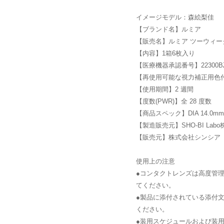
イメージモデル：森絵梨佳
【ブランド名】ルミア
【販売名】ルミア ツーウィー
【内容】1箱6枚入り
【医療機器承認番号】22300BZX
【再使用可能な視力補正用色
【使用期間】2 週間
【度数(PWR)】全 28 度数
【商品スペック】DIA 14.0mm/
【製造販売元】SHO-BI Lab
【販売元】株式会社シンシア
使用上の注意
●コンタクトレンズは高度管
てください。
●製品に添付されている添付
ください。
●装用スケジュールおよび装