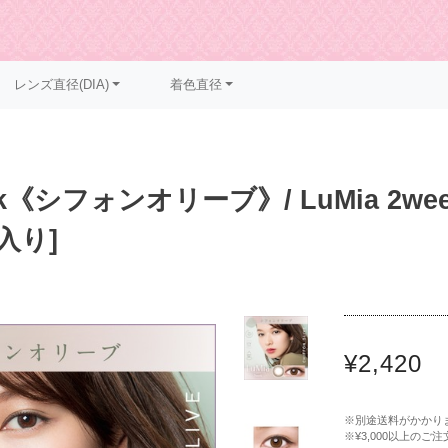
レンズ直径(DIA)
着色直径
k《シフォンオリーブ》/ LuMia 2wee
枚入り]
¥2,420
※別途送料がかかり
※¥3,000以上の