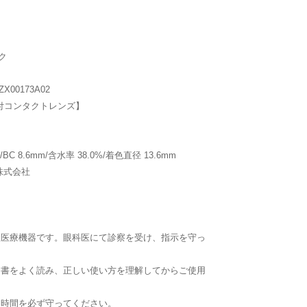
ク
00173A02
付コンタクトレンズ】
BC 8.6mm/含水率 38.0%/着色直径 13.6mm
o株式会社
理医療機器です。眼科医にて診察を受け、指示を守っ
文書をよく読み、正しい使い方を理解してからご使用
用時間を必ず守ってください。