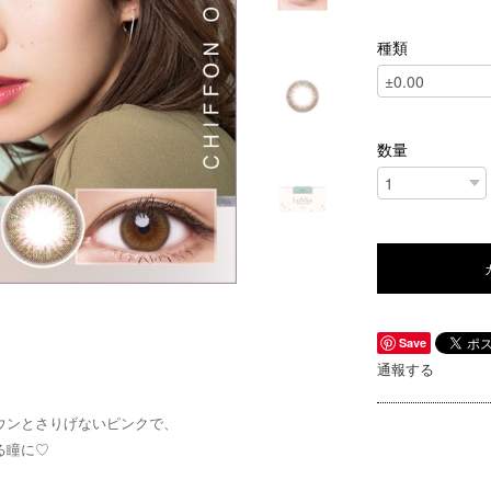
種類
数量
Save
通報する
ウンとさりげないピンクで、
る瞳に♡