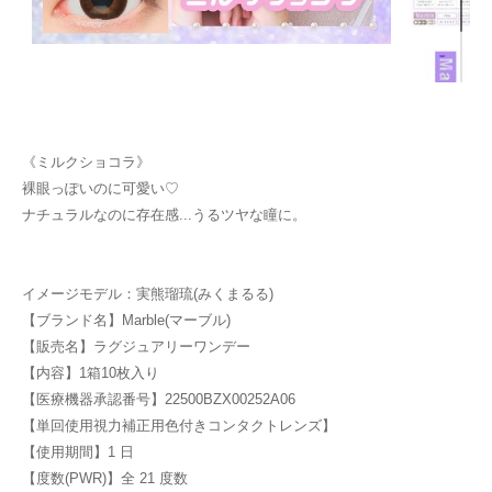
《ミルクショコラ》
裸眼っぽいのに可愛い♡
ナチュラルなのに存在感...うるツヤな瞳に。
イメージモデル：実熊瑠琉(みくまるる)
【ブランド名】Marble(マーブル)
【販売名】ラグジュアリーワンデー
【内容】1箱10枚入り
【医療機器承認番号】22500BZX00252A06
【単回使用視力補正用色付きコンタクトレンズ】
【使用期間】1 日
【度数(PWR)】全 21 度数