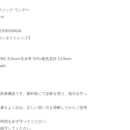
マジック ワンデー
Ⅱ
00209A04
コンタクトレンズ】
BC 8.6mm/含水率 55%/着色直径 13.8mm
do
理医療機器です。眼科医にて診察を受け、指示を守っ
文書をよく読み、正しい使い方を理解してからご使用
用時間を必ず守ってください。
を順守してください。