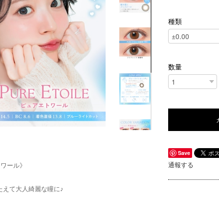
種類
数量
Save
通報する
エトワール》
たえて大人綺麗な瞳に♪