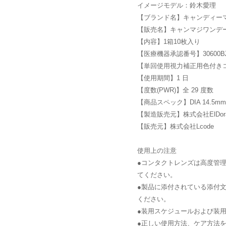
イメージモデル：鈴木愛理
【ブランド名】キャンディー
【販売名】キャンマジワンデー
【内容】1箱10枚入り
【医療機器承認番号】30600BZX
【単回使用視力補正用色付き
【使用期間】1 日
【度数(PWR)】全 29 度数
【商品スペック】DIA 14.5mm/
【製造販売元】株式会社ElDora
【販売元】株式会社Lcode
使用上の注意
●コンタクトレンズは高度管
てください。
●製品に添付されている添付
ください。
●装用スケジュールおよび装
●正しい使用方法、ケア方法