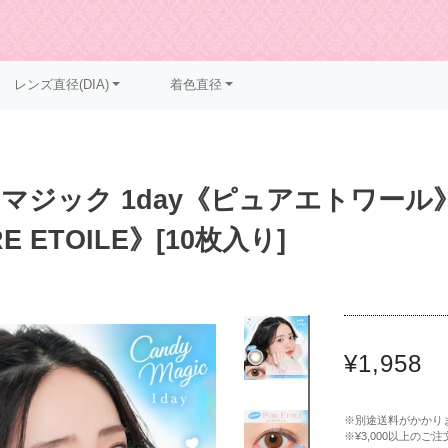
レンズ直径(DIA)
着色直径
ジック 1day《ピュアエトワール》/ C
RE ETOILE》[10枚入り]
¥1,958
※別途送料がかかり
※¥3,000以上の