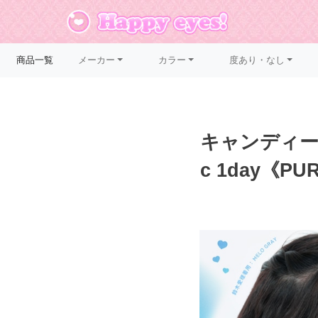
メーカー
カラー
度あり・なし
商品一覧
キャンディーマ
c 1day《PU